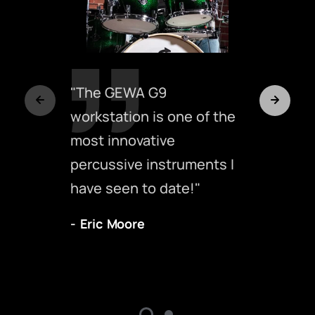
"I was really amazed that
almost every preset
sounds amazing and the
stock sounds are really
cool. I was really inspired
to play something with
every preset!"
- Paul Albrecht