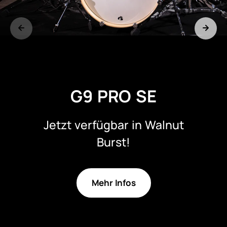
ERIC MOORE
Limitierte Signature Snare mit
Sample Library.
HIER ENTDECKEN