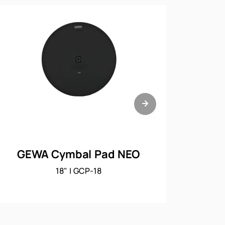
GEWA
GEWA Cymbal Pad NEO
18" | GCP-18