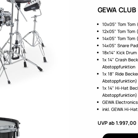
GEWA CLUB 
10x05" Tom Tom 
12x05" Tom Tom 
14x05" Tom Tom 
14x05" Snare Pad
18x14" Kick Drum
1x 14" Crash Beck
Abstoppfunktion
1x 18" Ride Becke
Abstoppfunktion)
1x 14" Hi-Hat Bec
Abstoppfunktion)
GEWA Electronics
inkl. GEWA Hi-Ha
UVP ab 1.997,00